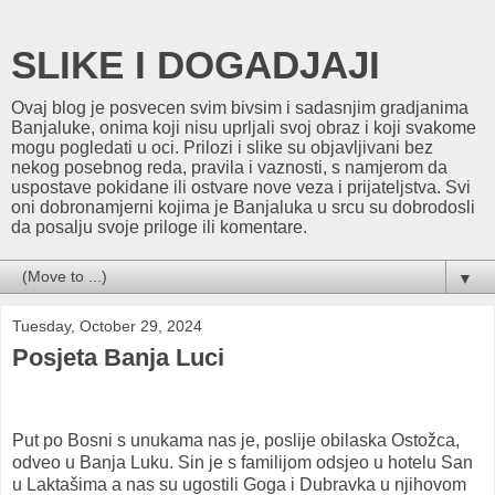
SLIKE I DOGADJAJI
Ovaj blog je posvecen svim bivsim i sadasnjim gradjanima
Banjaluke, onima koji nisu uprljali svoj obraz i koji svakome
mogu pogledati u oci. Prilozi i slike su objavljivani bez
nekog posebnog reda, pravila i vaznosti, s namjerom da
uspostave pokidane ili ostvare nove veza i prijateljstva. Svi
oni dobronamjerni kojima je Banjaluka u srcu su dobrodosli
da posalju svoje priloge ili komentare.
▼
Tuesday, October 29, 2024
Posjeta Banja Luci
Put po Bosni s unukama nas je, poslije obilaska Ostožca,
odveo u Banja Luku. Sin je s familijom odsjeo u hotelu San
u Laktašima a nas su ugostili Goga i Dubravka u njihovom