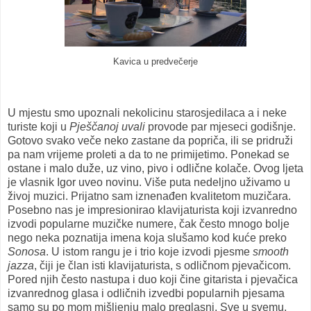
Kavica u predvečerje
U mjestu smo upoznali nekolicinu starosjedilaca a i neke
turiste koji u
Pješčanoj uvali
provode par mjeseci godišnje.
Gotovo svako veče neko zastane da popriča, ili se pridruži
pa nam vrijeme proleti a da to ne primijetimo. Ponekad se
ostane i malo duže, uz vino, pivo i odlične kolače. Ovog ljeta
je vlasnik Igor uveo novinu. Više puta nedeljno uživamo u
živoj muzici. Prijatno sam iznenađen kvalitetom muzičara.
Posebno nas je impresionirao klavijaturista koji izvanredno
izvodi popularne muzičke numere, čak često mnogo bolje
nego neka poznatija imena koja slušamo kod kuće preko
Sonosa
. U istom rangu je i trio koje izvodi pjesme
smooth
jazza
, čiji je član isti klavijaturista, s odličnom pjevačicom.
Pored njih često nastupa i duo koji čine gitarista i pjevačica
izvanrednog glasa i odličnih izvedbi popularnih pjesama
samo su po mom mišljenju malo preglasni. Sve u svemu,