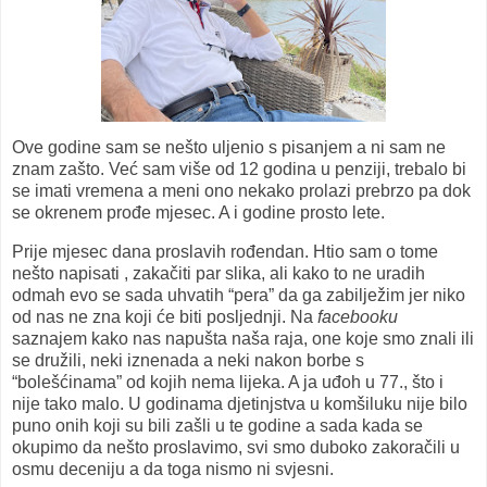
Ove godine sam se nešto uljenio s pisanjem a ni sam ne
znam zašto. Već sam više od 12 godina u penziji, trebalo bi
se imati vremena a meni ono nekako prolazi prebrzo pa dok
se okrenem prođe mjesec. A i godine prosto lete.
Prije mjesec dana proslavih rođendan. Htio sam o tome
nešto napisati , zakačiti par slika, ali kako to ne uradih
odmah evo se sada uhvatih “pera” da ga zabilježim jer niko
od nas ne zna koji će biti posljednji. Na
facebooku
saznajem kako nas napušta naša raja, one koje smo znali ili
se družili, neki iznenada a neki nakon borbe s
“bolešćinama” od kojih nema lijeka. A ja uđoh u 77., što i
nije tako malo. U godinama djetinjstva u komšiluku nije bilo
puno onih koji su bili zašli u te godine a sada kada se
okupimo da nešto proslavimo, svi smo duboko zakoračili u
osmu deceniju a da toga nismo ni svjesni.