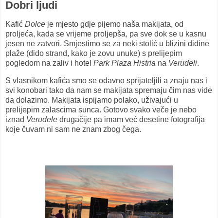
Dobri ljudi
Kafić
Dolce
je mjesto gdje pijemo naša makijata, od
proljeća, kada se vrijeme proljepša, pa sve dok se u kasnu
jesen ne zatvori. Smjestimo se za neki stolić u blizini didine
plaže (dido strand, kako je zovu unuke) s prelijepim
pogledom na zaliv i hotel
Park Plaza Histria
na
Verudeli
.
S vlasnikom kafića smo se odavno sprijateljili a znaju nas i
svi konobari tako da nam se makijata spremaju čim nas vide
da dolazimo. Makijata ispijamo polako, uživajući u
prelijepim zalascima sunca. Gotovo svako veče je nebo
iznad
Verudele
drugačije pa imam već desetine fotografija
koje čuvam ni sam ne znam zbog čega.