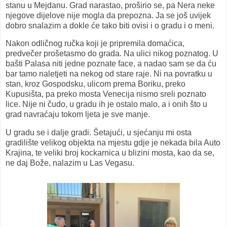
stanu u Mejdanu. Grad narastao, proširio se, pa Nera neke
njegove dijelove nije mogla da prepozna. Ja se još uvijek
dobro snalazim a dokle će tako biti ovisi i o gradu i o meni.
Nakon odličnog ručka koji je pripremila domaćica,
predvečer prošetasmo do grada. Na ulici nikog poznatog. U
bašti Palasa niti jedne poznate face, a nadao sam se da ću
bar tamo naletjeti na nekog od stare raje. Ni na povratku u
stan, kroz Gospodsku, ulicom prema Boriku, preko
Kupusišta, pa preko mosta Venecija nismo sreli poznato
lice. Nije ni čudo, u gradu ih je ostalo malo, a i onih što u
grad navraćaju tokom ljeta je sve manje.
U gradu se i dalje gradi. Šetajući, u sjećanju mi osta
gradilište velikog objekta na mjestu gdje je nekada bila Auto
Krajina, te veliki broj kockarnica u blizini mosta, kao da se,
ne daj Bože, nalazim u Las Vegasu.