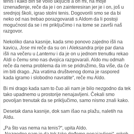
tenis i kako bih se volio uključiti a on mi, na moje
iznenađenje, reče da je i on zainteresiran jer je i on, još u
srednjoj školi, igrao stolni tenis. Dogovorili smo se da bi
neko od nas trebao porazgovarati s Aldom da li postoji
mogućnost da se i mi priključimo i na tome se završi naš
razgovor.
Nekoliko dana kasnije, kada smo ponovo zajedno išli na
kavicu,
Jose
mi reče da su on i Aleksandra prije par dana
išli na večeru u
Lanternu
i da je on u jednom trenutku rekao
Aldi o čemu smo nas dvojica razgovarali. Aldo mu odmah
reče da nema problema da im se pridružimo, šta više, da će
im biti drago. „Na vratima društvenog doma je raspored
kada igramo i slobodno navratite“, reče mu Aldo.
Bi mi drago kada sam to čuo ali nam je bilo nezgodno da tek
tako upadnemo u prostorije nenajavljeni. Čekali smo
povoljan trenutak da se priključimo, samo nismo znali kako.
Desetak dana kasnije, dok sam išao na plažu, naletih na
Aldu.
„Pa što vas nema na tenis?“, upita Aldo.
„Nezgodno nam je da tek tako dođemo nenajavljeni“, rekoh