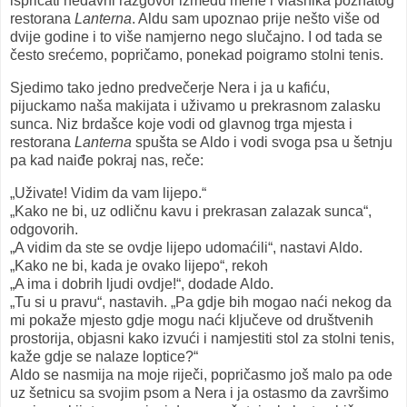
ispričati nedavni razgovor između mene i vlasnika poznatog
restorana
Lanterna
. Aldu sam upoznao prije nešto više od
dvije godine i to više namjerno nego slučajno. I od tada se
često srećemo, popričamo, ponekad poigramo stolni tenis.
Sjedimo tako jedno predvečerje Nera i ja u kafiću,
pijuckamo naša makijata i uživamo u prekrasnom zalasku
sunca. Niz brdašce koje vodi od glavnog trga mjesta i
restorana
Lanterna
spušta se Aldo i vodi svoga psa u šetnju
pa kad naiđe pokraj nas, reče:
„Uživate! Vidim da vam lijepo.“
„Kako ne bi, uz odličnu kavu i prekrasan zalazak sunca“,
odgovorih.
„A vidim da ste se ovdje lijepo udomaćili“, nastavi Aldo.
„Kako ne bi, kada je ovako lijepo“, rekoh
„A ima i dobrih ljudi ovdje!“, dodade Aldo.
„Tu si u pravu“, nastavih. „Pa gdje bih mogao naći nekog da
mi pokaže mjesto gdje mogu naći ključeve od društvenih
prostorija, objasni kako izvući i namjestiti stol za stolni tenis,
kaže gdje se nalaze loptice?“
Aldo se nasmija na moje riječi, popričasmo još malo pa ode
uz šetnicu sa svojim psom a Nera i ja ostasmo da završimo