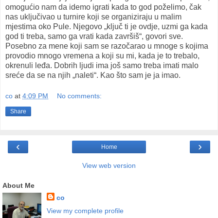
omogućio nam da idemo igrati kada to god poželimo, čak
nas uključivao u turnire koji se organiziraju u malim
mjestima oko Pule. Njegovo „ključ ti je ovdje, uzmi ga kada
god ti treba, samo ga vrati kada završiš“, govori sve.
Posebno za mene koji sam se razočarao u mnoge s kojima
provodio mnogo vremena a koji su mi, kada je to trebalo,
okrenuli leđa. Dobrih ljudi ima još samo treba imati malo
sreće da se na njih „naleti“. Kao što sam je ja imao.
co
at
4:09 PM
No comments:
Share
‹
›
Home
View web version
About Me
co
View my complete profile