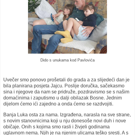
Dido s unukama kod Pavlovića
Uvečer smo ponovo prošetali do grada a za slijedeći dan je
bila planirana posjeta Jajcu. Poslije doručka, sačekasmo
sina i njegove da nam se pridruže, pozdravismo se s našim
domaćinima i zaputismo u dalji obilazak Bosne. Jednim
dijelom ćemo ići zajedno a onda ćemo se razdvojiti.
Banja Luka osta za nama. Izgrađena, narasla na sve strane,
s novim stanovnicima koji u nju donesoše novi duh i nove
običaje. Onih s kojima smo rasli i živjeli godinama
uglavnom nema. Njih je na njenim ulicama teško sresti. A s