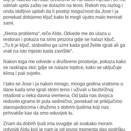
odmah upita zašto ne dolazim na tenis. Rekoh mu razlog i
onda stidljivo upitah da li postoji mogućnost da
Jose
i ja
ponekad dobijemo ključ kako bi mogli ujutro malo trenirati
sami.
„Nema problema“, reče Aldo. Odvede me do ulaza u
restoran i pokaza na sims prozora gdje se nalazi ključ.
„Tu ti je ključ, slobodno ga uzmi kada god želite igrati ali ga
vrati na isto mjesto kada završite“.
Nakon toga me odvede u društvene prostorije, pokaza kako
se rasklapa stol, gdje se nalaze loptice, kako se uključuje
klima i pali svjetlo.
I tako se
Jose
i ja nakon mnogo, mnogo godina vratismo u
dane kada smo igrali stolni tenis i uživali u bezbrižnoj
mladosti u neka davna vremena. Od tada nas dvojica
redovito igramo tri puta sedmično, ponekad se priključimo
starosjediocima i družimo s dobrim ljudima koji nas
prihvatiše kao da smo oduvijek tu.
Znam da dobrih ljudi ima svugdje ali svakako moram
izdvojiti Aldu koji je nam je od prvog momenta dao podršku,