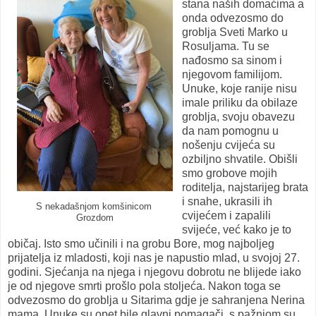
stana naših domaćima a
onda odvezosmo do
groblja Sveti Marko u
Rosuljama. Tu se
nađosmo sa sinom i
njegovom familijom.
Unuke, koje ranije nisu
imale priliku da obilaze
groblja, svoju obavezu
da nam pomognu u
nošenju cvijeća su
ozbiljno shvatile. Obišli
smo grobove mojih
roditelja, najstarijeg brata
i snahe, ukrasili ih
S nekadašnjom komšinicom
cvijećem i zapalili
Grozdom
svijeće, već kako je to
običaj. Isto smo učinili i na grobu Bore, mog najboljeg
prijatelja iz mladosti, koji nas je napustio mlad, u svojoj 27.
godini. Sjećanja na njega i njegovu dobrotu ne blijede iako
je od njegove smrti prošlo pola stoljeća. Nakon toga se
odvezosmo do groblja u Sitarima gdje je sahranjena Nerina
mama. Unuke su opet bile glavni pomagači, s pažnjom su