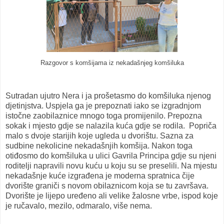
Razgovor s komšijama iz nekadašnjeg komšiluka
Sutradan ujutro Nera i ja prošetasmo do komšiluka njenog
djetinjstva. Uspjela ga je prepoznati iako se izgradnjom
istočne zaobilaznice mnogo toga promijenilo. Prepozna
sokak i mjesto gdje se nalazila kuća gdje se rodila. Popriča
malo s dvoje starijih koje ugleda u dvorištu. Sazna za
sudbine nekolicine nekadašnjih komšija. Nakon toga
otiđosmo do komšiluka u ulici Gavrila Principa gdje su njeni
roditelji napravili novu kuću u koju su se preselili. Na mjestu
nekadašnje kuće izgrađena je moderna spratnica čije
dvorište graniči s novom obilaznicom koja se tu završava.
Dvorište je lijepo uređeno ali velike žalosne vrbe, ispod koje
je ručavalo, mezilo, odmaralo, više nema.