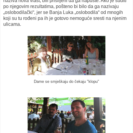
naziva nova vlast, bili prisiljeni da ga napuste. Ako je suditi
po njegovim rezultatima, pošteno bi bilo da ga nazivaju
„oslobodilački“, jer se Banja Luka „oslobodila“ od mnogih
koji su tu rođeni pa ih je gotovo nemoguće sresti na njenim
ulicama.
Dame se smješkaju do čekaju "klopu"