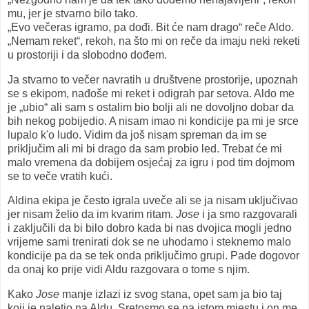
mu, jer je stvarno bilo tako.
„Evo večeras igramo, pa dođi. Bit će nam drago“ reče Aldo.
„Nemam reket“, rekoh, na što mi on reče da imaju neki reketi
u prostoriji i da slobodno dođem.
Ja stvarno to večer navratih u društvene prostorije, upoznah
se s ekipom, nađoše mi reket i odigrah par setova. Aldo me
je „ubio“ ali sam s ostalim bio bolji ali ne dovoljno dobar da
bih nekog pobijedio. A nisam imao ni kondicije pa mi je srce
lupalo k'o ludo. Vidim da još nisam spreman da im se
priključim ali mi bi drago da sam probio led. Trebat će mi
malo vremena da dobijem osjećaj za igru i pod tim dojmom
se to veče vratih kući.
Aldina ekipa je često igrala uveče ali se ja nisam uključivao
jer nisam želio da im kvarim ritam.
Jose
i ja smo razgovarali
i zaključili da bi bilo dobro kada bi nas dvojica mogli jedno
vrijeme sami trenirati dok se ne uhodamo i steknemo malo
kondicije pa da se tek onda priključimo grupi. Pade dogovor
da onaj ko prije vidi Aldu razgovara o tome s njim.
Kako
Jose
manje izlazi iz svog stana, opet sam ja bio taj
koji je naletio na Aldu. Sretosmo se na istom mjestu i on me