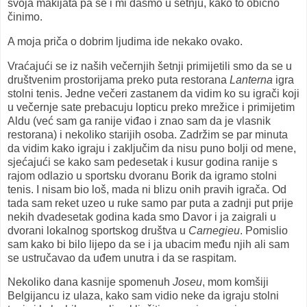
svoja makijata pa se i mi dasmo u šetnju, kako to obično
činimo.
A moja priča o dobrim ljudima ide nekako ovako.
Vraćajući se iz naših večernjih šetnji primijetili smo da se u
društvenim prostorijama preko puta restorana
Lanterna
igra
stolni tenis. Jedne večeri zastanem da vidim ko su igrači koji
u večernje sate prebacuju lopticu preko mrežice i primijetim
Aldu (već sam ga ranije viđao i znao sam da je vlasnik
restorana) i nekoliko starijih osoba. Zadržim se par minuta
da vidim kako igraju i zaključim da nisu puno bolji od mene,
sjećajući se kako sam pedesetak i kusur godina ranije s
rajom odlazio u sportsku dvoranu Borik da igramo stolni
tenis. I nisam bio loš, mada ni blizu onih pravih igrača. Od
tada sam reket uzeo u ruke samo par puta a zadnji put prije
nekih dvadesetak godina kada smo Davor i ja zaigrali u
dvorani lokalnog sportskog društva u
Carnegieu
. Pomislio
sam kako bi bilo lijepo da se i ja ubacim među njih ali sam
se ustručavao da uđem unutra i da se raspitam.
Nekoliko dana kasnije spomenuh
Joseu
, mom komšiji
Belgijancu iz ulaza, kako sam vidio neke da igraju stolni