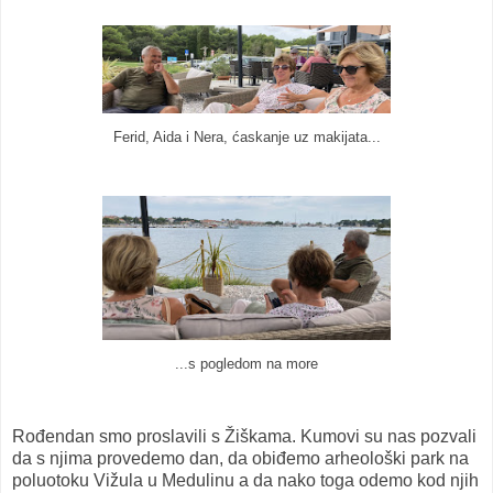
Ferid, Aida i Nera, ćaskanje uz makijata...
...s pogledom na more
Rođendan smo proslavili s Žiškama. Kumovi su nas pozvali
da s njima provedemo dan, da obiđemo arheološki park na
poluotoku Vižula u Medulinu a da nako toga odemo kod njih